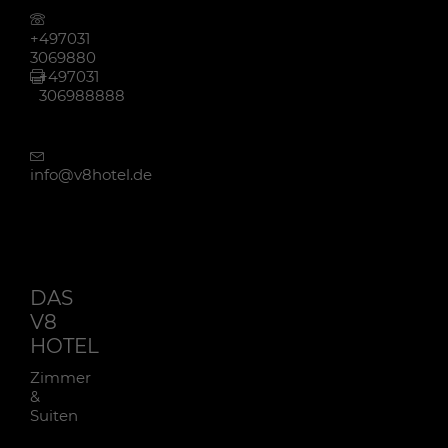
+497031
3069880
+497031
306988888
info@v8hotel.de
DAS
V8
HOTEL
Zimmer
&
Suiten