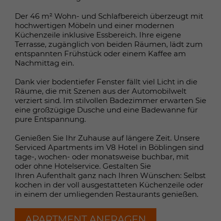
Name
_gid
werden und es wird ihm Zugang zu
Der 46 m² Wohn- und Schlafbereich überzeugt mit
geschützten Bereichen gewährt.
Anbieter
Google
hochwertigen Möbeln und einer modernen
Küchenzeile inklusive Essbereich. Ihre eigene
Terrasse, zugänglich von beiden Räumen, lädt zum
Laufzeit
1 Tag
entspannten Frühstück oder einem Kaffee am
Name
ASP.NET_SessionId
Nachmittag ein.
Google Analytics setzt dieses Cookie,
Anbieter
Dirs21
um Informationen darüber zu
Dank vier bodentiefer Fenster fällt viel Licht in die
speichern, wie Besucher eine Website
Räume, die mit Szenen aus der Automobilwelt
Laufzeit
Session
verziert sind. Im stilvollen Badezimmer erwarten Sie
nutzen, und um einen Analysebericht
eine großzügige Dusche und eine Badewanne für
Zweck
über die Leistung der Website zu
pure Entspannung.
Dieses Cookie wird von der ASP.NET-
erstellen. Zu den gesammelten Daten
Anwendung von Microsoft
gehören die Anzahl der Besucher, ihre
Genießen Sie Ihr Zuhause auf längere Zeit. Unsere
Zweck
ausgegeben und speichert
Quelle und die Seiten, die sie anonym
Serviced Apartments im V8 Hotel in Böblingen sind
Sitzungsdaten während des Besuchs
besuchen.
tage-, wochen- oder monatsweise buchbar, mit
eines Benutzers auf der Website.
oder ohne Hotelservice. Gestalten Sie
Ihren Aufenthalt ganz nach Ihren Wünschen: Selbst
kochen in der voll ausgestatteten Küchenzeile oder
Name
_gat_UA-*
in einem der umliegenden Restaurants genießen.
Name
PHPSESSID
Anbieter
Google
APARTMENT ANFRAGEN
Anbieter
hotelclass.info