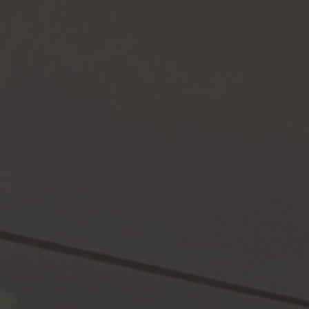
doubleclick.net setzt dieses Cookie,
Zweck
um festzustellen, ob der Browser des
Benutzers Cookies unterstützt.
Name
__Secure-typo3nonce_*
Anbieter
TYPO3
Laufzeit
Sitzungsende
Typo3 nutzt dieses Cookie für die
Zweck
Validierung der Content Security